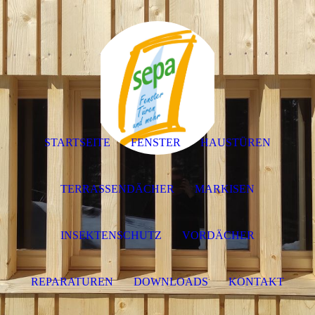
STARTSEITE
FENSTER
HAUSTÜREN
TERRASSENDÄCHER
MARKISEN
INSEKTENSCHUTZ
VORDÄCHER
REPARATUREN
DOWNLOADS
KONTAKT